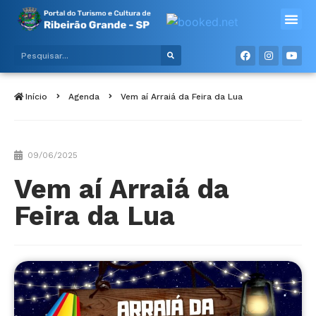
Alimentos e bebidas
Meios de hospe
Início
Agenda
Vem aí Arraiá da Feira da Lua
09/06/2025
Vem aí Arraiá da
Feira da Lua